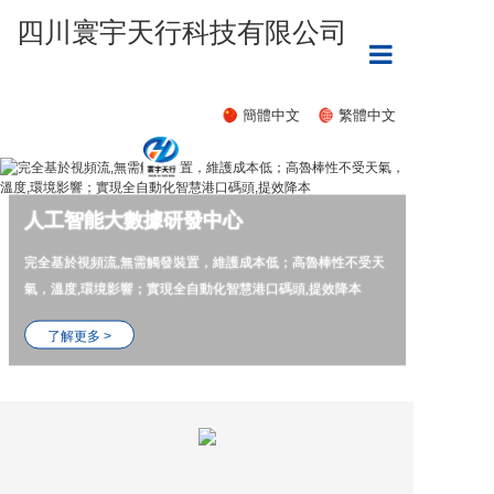
四川寰宇天行科技有限公司
首頁
簡體中文
繁體中文
企業介紹
産品介紹
人工智能大數據研發中心
招賢納士
完全基於視頻流,無需觸發裝置，維護成本低；高魯棒性不受天
了解更多 >