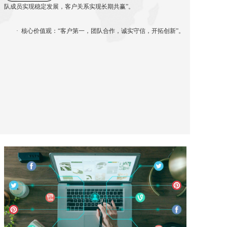
队成员实现稳定发展，客户关系实现长期共赢”。
· 核心价值观：“客户第一，团队合作，诚实守信，开拓创新”。